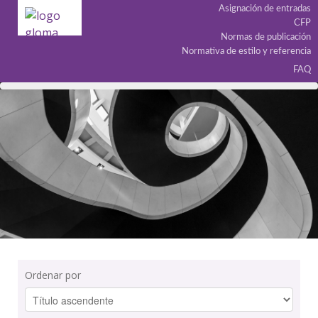
Asignación de entradas
CFP
Normas de publicación
Normativa de estilo y referencia
FAQ
Ordenar por