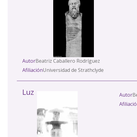
Autor
Beatriz Caballero Rodríguez
Afiliación
Universidad de Strathclyde
Luz
Autor
B
Afiliaci