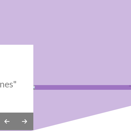
ones"