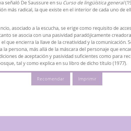
 ya señaló De Saussure en su
Curso de lingüística general
(19
ón más radical, la que existe en el interior de cada uno de el
ilencio, asociado a la escucha, se erige como requisito de acce
tanto se asocia con una pasividad paradójicamente creadora. S
 que encierra la llave de la creatividad y la comunicación. S
a la persona, más allá de la máscara del personaje que encar
ndiciones de aceptación y pasividad suficientes como para re
que, tal y como explica en su libro de dicho título (1977).
Recomendar
Imprimir