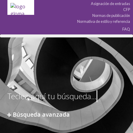
Asignación de entradas
CFP
Normas de publicación
Normativa de estilo y referencia
FAQ
Búsqueda avanzada