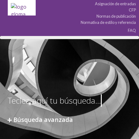
Asignación de entradas
CFP
Normas de publicación
Normativa de estilo y referencia
FAQ
Búsqueda avanzada