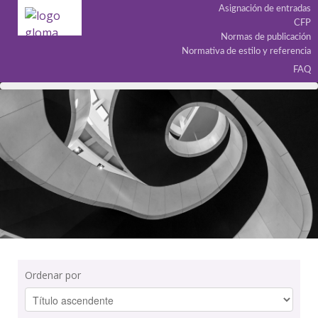
Asignación de entradas
CFP
Normas de publicación
Normativa de estilo y referencia
FAQ
Ordenar por