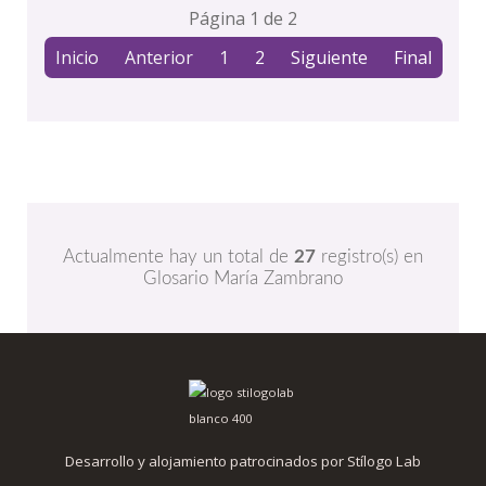
Página 1 de 2
Inicio
Anterior
1
2
Siguiente
Final
Actualmente hay un total de
27
registro(s) en
Glosario María Zambrano
Desarrollo y alojamiento patrocinados por Stílogo Lab